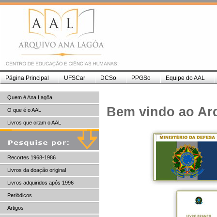
Página Principal
UFSCar
DCSo
PPGSo
Equipe do AAL
Quem é Ana Lagôa
Bem vindo ao Ar
O que é o AAL
Livros que citam o AAL
Recortes 1968-1986
Livros da doação original
Livros adquiridos após 1996
Periódicos
Artigos