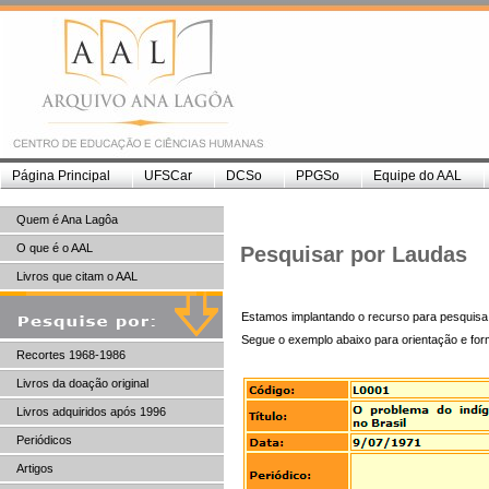
Página Principal
UFSCar
DCSo
PPGSo
Equipe do AAL
Quem é Ana Lagôa
O que é o AAL
Pesquisar por Laudas
Livros que citam o AAL
Estamos implantando o recurso para pesquisa
Segue o exemplo abaixo para orientação e for
Recortes 1968-1986
Livros da doação original
Livros adquiridos após 1996
Periódicos
Artigos