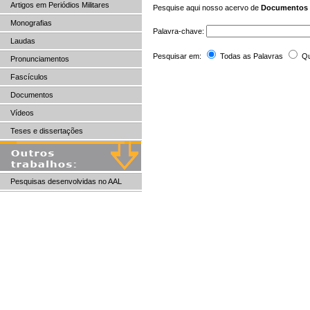
Artigos em Periódios Militares
Pesquise aqui nosso acervo de
Documentos
Monografias
Palavra-chave:
Laudas
Pesquisar em:
Todas as Palavras
Qu
Pronunciamentos
Fascículos
Documentos
Vídeos
Teses e dissertações
Pesquisas desenvolvidas no AAL