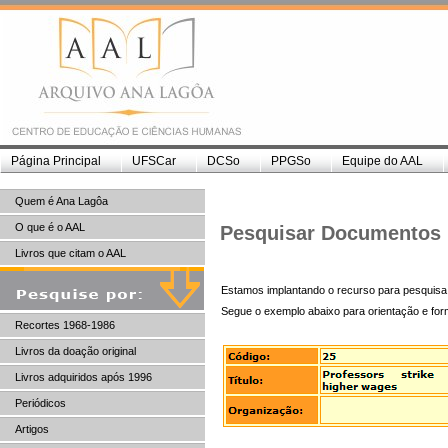
Página Principal
UFSCar
DCSo
PPGSo
Equipe do AAL
Quem é Ana Lagôa
O que é o AAL
Pesquisar Documentos
Livros que citam o AAL
Estamos implantando o recurso para pesquis
Segue o exemplo abaixo para orientação e for
Recortes 1968-1986
Livros da doação original
Livros adquiridos após 1996
Periódicos
Artigos